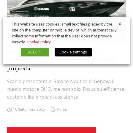
X
This Website uses cookies, small text files placed by the
site on the computer or mobile device, which automatically
collect some information that the user does not provide
directly.
Cookie Policy
Scania al Salone Nautico di Genova:
ACCEPT
Cookie settings
sostenibilità e innovazione al centro della
proposta
Scania presenterà al Salone Nautico di Genova il
nuovo motore DI13, ma non solo. Focus su efficienza,
sostenibilità e rete di assistenza.
10 Settembre 2025
Marini