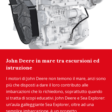
John Deere in mare tra escursioni ed
istruzione
I motori di John Deere non temono il mare, anzi sono
più che disposti a dare il loro contributo alle
imbarcazioni che lo richiedono, soprattutto quando
si tratta di scopi educativi. John Deere e Sea Explorer:
un’aula galleggiante Sea Explorer, oltre ad una
semplice imbarcazione, è un progetto ...