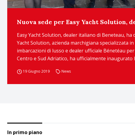
Nuova sede per Easy Yacht Solution, d
Easy Yacht Solution, dealer italiano di Beneteau, ha 
Yacht Solution, azienda marchigiana specializzata i
imbarcazioni di lusso e dealer ufficiale Bénetéau per
Centro e Sud Adriatico, ha ufficialmente inaugurato la
19 Giugno 2019
News
In primo piano