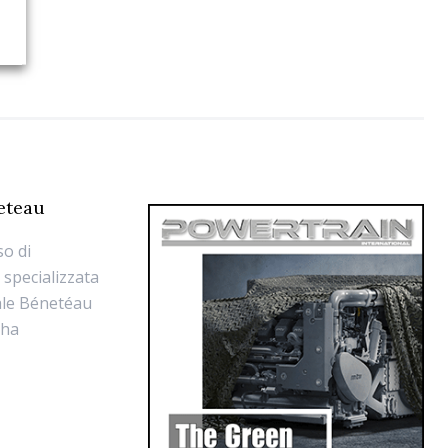
eteau
so di
 specializzata
iale Bénetéau
 ha