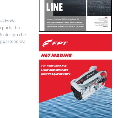
l’azienda
a parte, ha
 Un design che
a appartenenza