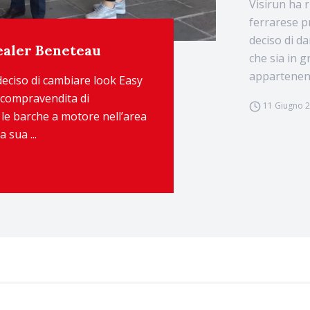
Visirun ha r
ferrarese p
deciso di d
ealer Beneteau
che sia in g
appartenenza
deciso di cambiare look Easy
n compravendita di
11 Giugno 
 le barche a motore nell’area
 sua ...