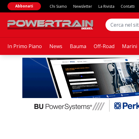
Abbonati
Chi Siamo
Newsletter
La Rivista
Contatti
In Primo Piano
News
Bauma
Off-Road
Marini