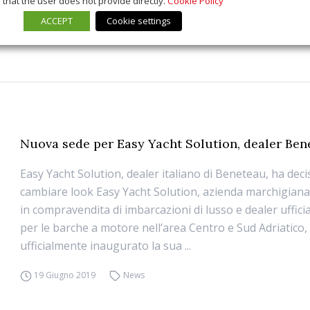
that the user does not provide directly.
Cookie Policy
ACCEPT
Cookie settings
Nuova sede per Easy Yacht Solution, dealer Ben
Easy Yacht Solution, dealer italiano di Beneteau, ha deci
cambiare look Easy Yacht Solution, azienda marchigiana
in compravendita di imbarcazioni di lusso e dealer uffic
per le barche a motore nell’area Centro e Sud Adriatico,
ufficialmente inaugurato la sua ...
19 Giugno 2019
News