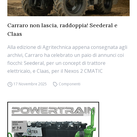
Carraro non lascia, raddoppia! Seederal e
Claas
Alla edizione di Agritechnica appena consegnata agli
archivi, Carraro ha celebrato un paio di annunci coi
fiocchi: Seederal, per un concept di trattore
elettricaìo, e Claas, per il Nexos 2 CMATIC
17 Novembre 2025
Componenti