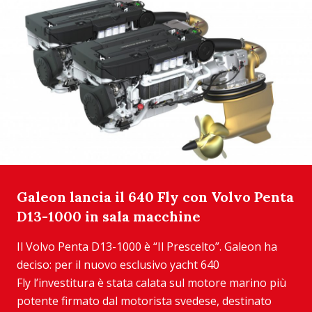
Galeon lancia il 640 Fly con Volvo Penta
D13-1000 in sala macchine
Il Volvo Penta D13-1000 è “Il Prescelto”. Galeon ha
deciso: per il nuovo esclusivo yacht 640
Fly l’investitura è stata calata sul motore marino più
potente firmato dal motorista svedese, destinato