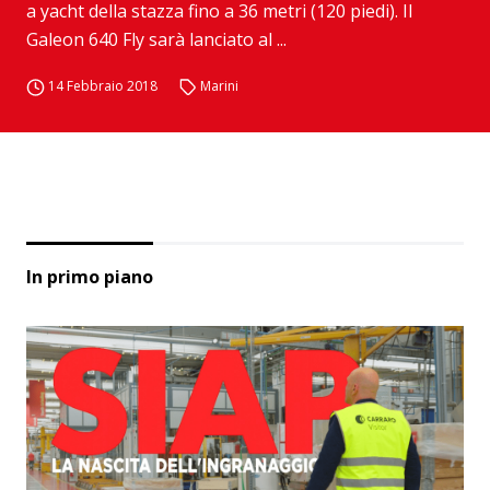
a yacht della stazza fino a 36 metri (120 piedi). Il
Galeon 640 Fly sarà lanciato al ...
14 Febbraio 2018
Marini
In primo piano