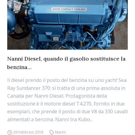
Nanni Diesel, quando il gasolio sostituisce la
benzina…
Il diesel prendo il posto del benzina su uno yacht Sea
Ray Sundancer 370: si tratta di una prima assoluta in
Canada per Nanni Diesel. Protagonista della
sostituzione è il motore diesel T4.270, fornito in due
esemplari, che prende il posto di due V8 da 330 cavalli
alimentati a benzina. Nanni tra Kubo...
26 Febbraio 2018
Marini