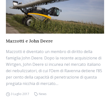
Mazzotti e John Deere
Mazzotti è diventato un membro di diritto della
famiglia John Deere. Dopo la recente acquisizione di
Wirtgen, John Deere si incunea nel mercato italiano
dei nebulizzatori, di cui l’Oem di Ravenna detiene l’85
per cento della capacità di penetrazione di questa
pregiata nicchia di mercato....
3 Luglio 2017
News