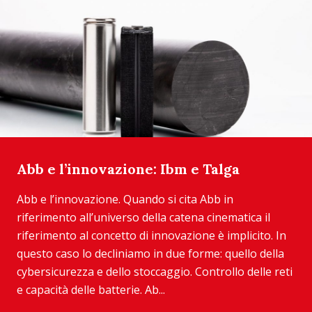
Abb e l’innovazione: Ibm e Talga
Abb e l’innovazione. Quando si cita Abb in
riferimento all’universo della catena cinematica il
riferimento al concetto di innovazione è implicito. In
questo caso lo decliniamo in due forme: quello della
cybersicurezza e dello stoccaggio. Controllo delle reti
e capacità delle batterie. Ab...