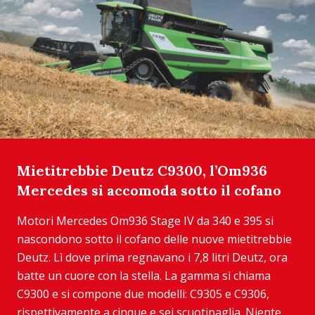
Mietitrebbie Deutz C9300, l’Om936
Mercedes si accomoda sotto il cofano
Motori Mercedes Om936 Stage IV da 340 e 395 si
nascondono sotto il cofano delle nuove mietitrebbie
Deutz. Lì dove prima regnavano i 7,8 litri Deutz, ora
batte un cuore con la stella. La gamma si chiama
C9300 e si compone due modelli: C9305 e C9306,
rispettivamente a cinque e sei scuotipaglia. Niente...