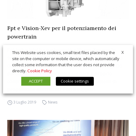
Fpt e Vision-Xev per il potenziamento dei
powertrain
Fpt Industrial ha partecipato a Vision-Xev per lo
X
This Website uses cookies, small text files placed by the
sviluppo di powertrain elettrificati Fpt Industrial ha
site on the computer or mobile device, which automatically
collect some information that the user does not provide
deciso di prendere parte a Vision-Xev. Un progetto
directly.
Cookie Policy
particolare che si concentra sul dare il proprio
contributo al progresso di tutti i tipi di sistemi di
ACCEPT
Cookie settings
propulsione elettrificati. Con il support...
3 Luglio 2019
News