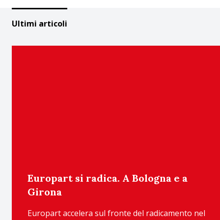
Ultimi articoli
Europart si radica. A Bologna e a
Girona
Europart accelera sul fronte del radicamento nel