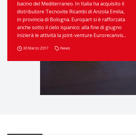
bacino del Mediterraneo. In Italia ha acquisito il
distributore Tecnovite Ricambi di Anzola Emilia,
in provincia di Bologna. Europart si è rafforzata
anche sotto il cielo ispanico: alla fine di giugno
inizierà le attività la joint-venture Eurorecanvis...
30 Marzo 2017
News