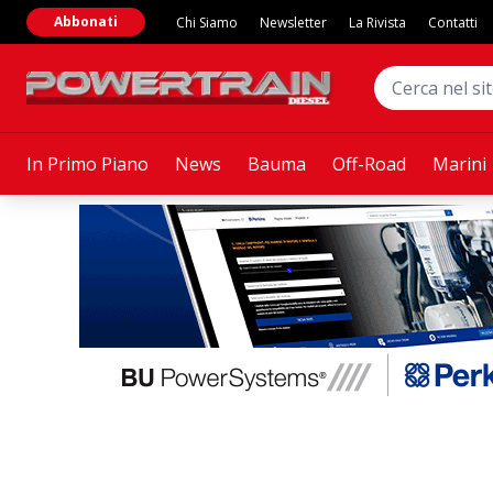
Abbonati
Chi Siamo
Newsletter
La Rivista
Contatti
In Primo Piano
News
Bauma
Off-Road
Marini