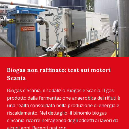
Biogas non raffinato: test sui motori
Scania
Biogas e Scania, il sodalizio Biogas e Scania. Il gas
prodotto dalla fermentazione anaerobica dei rifiuti è
una realtà consolidata nella produzione di energia e
riscaldamento. Nel dettaglio, il binomio biogas
e Scania ricorre nell’agenda degli addetti ai lavori da
alcuni anni. Recenti test con...