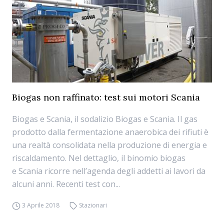
Biogas non raffinato: test sui motori Scania
Biogas e Scania, il sodalizio Biogas e Scania. Il gas
prodotto dalla fermentazione anaerobica dei rifiuti è
una realtà consolidata nella produzione di energia e
riscaldamento. Nel dettaglio, il binomio biogas
e Scania ricorre nell’agenda degli addetti ai lavori da
alcuni anni. Recenti test con...
3 Aprile 2018
Stazionari