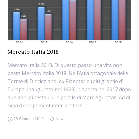
Mercato Italia 2018
Mercato Italia 2018. Di questo passo una vita non
basta Mercato Italia 2018. Nell’Aula ottagonale delle
Terme di Diocleziano, ex Planetario (più grande d’
Europa, inaugurato nel 1928), riaperta nel 2017 dopo
due anni di restauri, le parole di Marc Aguettaz, Ad di
Gipa (Groupement inter profess...
25 Gennaio 2019
News