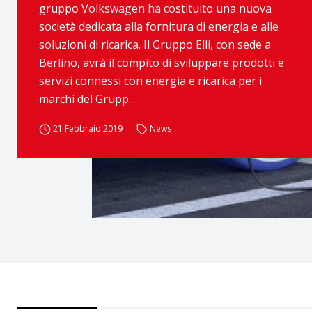
gruppo Volkswagen ha costituito una nuova
società dedicata alla fornitura di energia e alle
soluzioni di ricarica. Il Gruppo Elli, con sede a
Berlino, avrà il compito di sviluppare prodotti e
servizi connessi con energia e ricarica per i
marchi del Grupp...
21 Febbraio 2019
News