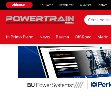
Abbonati
Chi Siamo
Newsletter
La Rivista
Contatti
In Primo Piano
News
Bauma
Off-Road
Marini