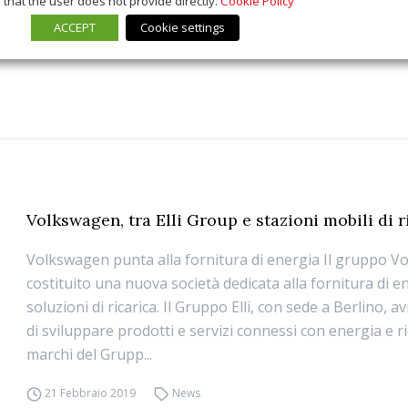
that the user does not provide directly.
Cookie Policy
ACCEPT
Cookie settings
Volkswagen, tra Elli Group e stazioni mobili di r
Volkswagen punta alla fornitura di energia Il gruppo 
costituito una nuova società dedicata alla fornitura di en
soluzioni di ricarica. Il Gruppo Elli, con sede a Berlino, a
di sviluppare prodotti e servizi connessi con energia e ri
marchi del Grupp...
21 Febbraio 2019
News