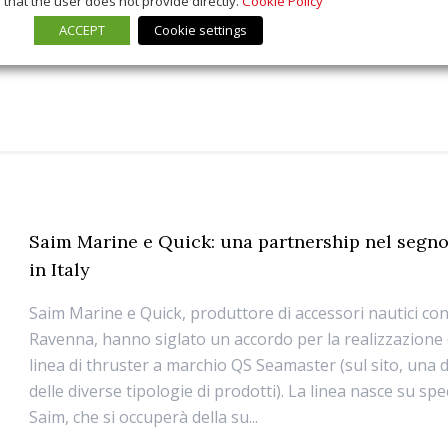
that the user does not provide directly.
Cookie Policy
ACCEPT
Cookie settings
Saim Marine e Quick: una partnership nel segn
in Italy
Saim Marine e Quick, produttore di accessori nautici co
Ravenna, hanno siglato un accordo per la realizzazione
linea di thruster a marchio QS Seamaster (sul sito, una 
delle diverse tipologie di prodotti). La linea nasce su spec
Saim, che si occuperà della su...