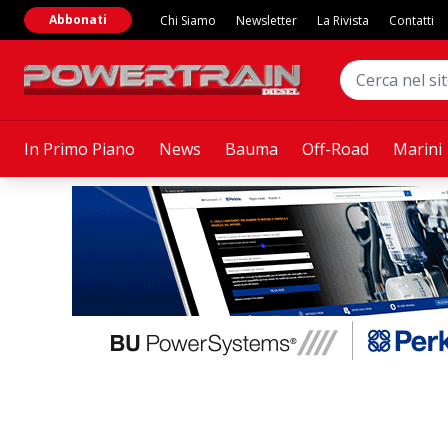
Abbonati
Chi Siamo
Newsletter
La Rivista
Contatti
In Primo Piano
News
Bauma
Off-Road
Marini