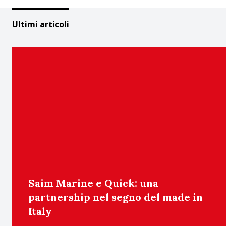
Ultimi articoli
Saim Marine e Quick: una
partnership nel segno del made in
Italy