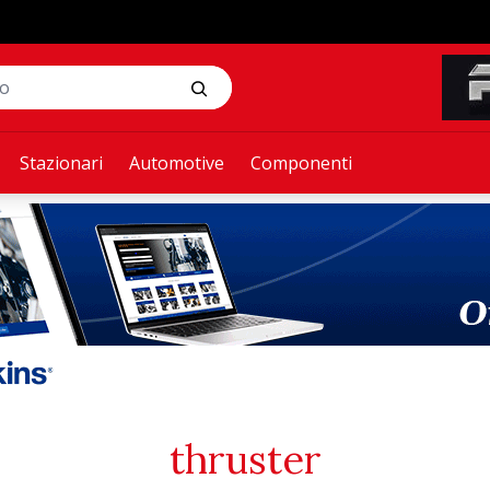
Stazionari
Automotive
Componenti
thruster