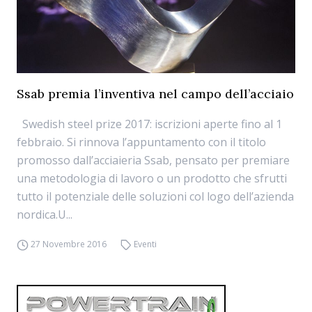
Ssab premia l’inventiva nel campo dell’acciaio
Swedish steel prize 2017: iscrizioni aperte fino al 1
febbraio. Si rinnova l’appuntamento con il titolo
promosso dall’acciaieria Ssab, pensato per premiare
una metodologia di lavoro o un prodotto che sfrutti
tutto il potenziale delle soluzioni col logo dell’azienda
nordica.U...
27 Novembre 2016
Eventi