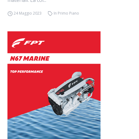
materiali. La col...
24 Maggio 2023
In Primo Piano