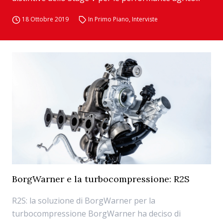
18 Ottobre 2019
In Primo Piano
,
Interviste
BorgWarner e la turbocompressione: R2S
R2S: la soluzione di BorgWarner per la
turbocompressione BorgWarner ha deciso di