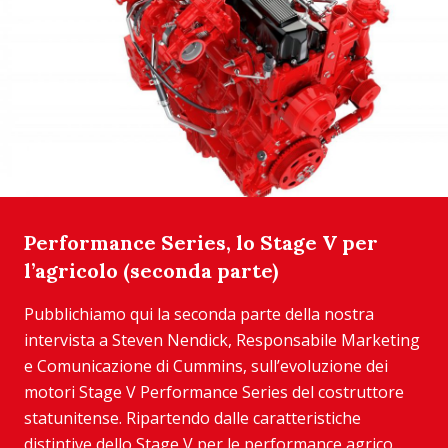
Performance Series, lo Stage V per
l’agricolo (seconda parte)
Pubblichiamo qui la seconda parte della nostra
intervista a Steven Nendick, Responsabile Marketing
e Comunicazione di Cummins, sull’evoluzione dei
motori Stage V Performance Series del costruttore
statunitense. Ripartendo dalle caratteristiche
distintive dello Stage V per le performance agrico...