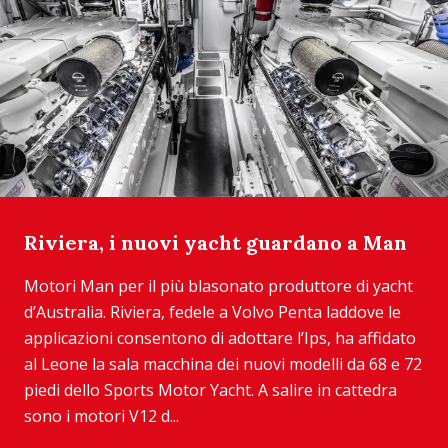
Riviera, i nuovi yacht guardano a Man
Motori Man per il più blasonato produttore di yacht
d’Australia. Riviera, fedele a Volvo Penta laddove le
applicazioni consentono di adottare l’Ips, ha affidato
al Leone la sala macchina dei nuovi modelli da 68 e 72
piedi dello Sports Motor Yacht. A salire in cattedra
sono i motori V12 d...