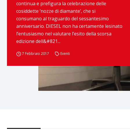
continua e prefigura la celebrazione delle
cosiddette ‘nozze di diamante’, che si
consumano al traguardo del sessantesimo
anniversario. DIESEL non ha certamente lesinato
l’entusiasmo nel valutare l’esito della scorsa
edizione dell&#821...
7 Febbraio 2017
Eventi