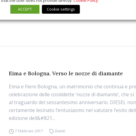
that the user does not provide directly.
Cookie Policy
ACCEPT
Cookie settings
Eima e Bologna. Verso le nozze di diamante
Eima e Fiere Bologna, un matrimonio che continua e pre
celebrazione delle cosiddette ‘nozze di diamante’, che 
al traguardo del sessantesimo anniversario. DIESEL no
certamente lesinato l’entusiasmo nel valutare l’esito del
edizione dell&#821...
7 Febbraio 2017
Eventi