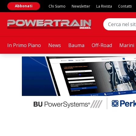
Abbonati
Chi Siamo
Newsletter
La Rivista
Contatti
In Primo Piano
News
Bauma
Off-Road
Marini