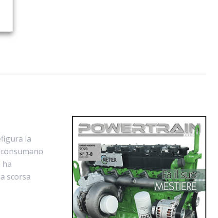
figura la
si consumano
n ha
la scorsa