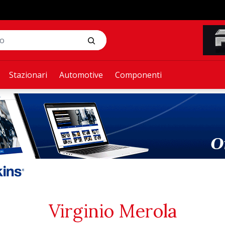
Stazionari
Automotive
Componenti
Virginio Merola