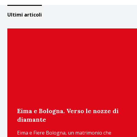
Ultimi articoli
Eima e Bologna. Verso le nozze di
diamante
Eima e Fiere Bologna, un matrimonio che