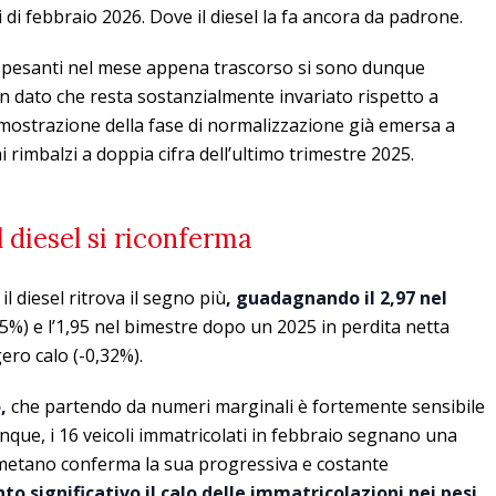
i di febbraio 2026. Dove il diesel la fa ancora da padrone.
li pesanti nel mese appena trascorso si sono dunque
un dato che resta sostanzialmente invariato rispetto a
imostrazione della fase di normalizzazione già emersa a
 rimbalzi a doppia cifra dell’ultimo trimestre 2025.
il diesel si riconferma
l diesel ritrova il segno più
, guadagnando il 2,97 nel
5%) e l’1,95 nel bimestre dopo un 2025 in perdita netta
ero calo (-0,32%).
o,
che partendo da numeri marginali è fortemente sensibile
nque, i 16 veicoli immatricolati in febbraio segnano una
l metano conferma la sua progressiva e costante
to significativo il calo delle immatricolazioni nei pesi