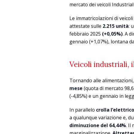
mercato dei veicoli Industrial
Le immatricolazioni di veico
attestate sulle
2.215 unità
: 
febbraio 2025
(+0,05%)
. A d
gennaio (+1,07%), lontana dai
Veicoli industriali, 
Tornando alle alimentazioni, i
mese
(quota di mercato 98,6
(-4,85%) e un gennaio in legg
In parallelo
crolla l’elettric
a qualunque variazione e, du
diminuzione del 64,44%
. I
marginalizzazione.
Altrettan