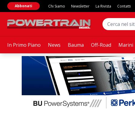
Abbonati
Chi Siamo
Newsletter
La Rivista
Contatti
In Primo Piano
News
Bauma
Off-Road
Marini