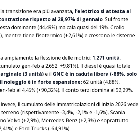
la transizione era più avanzata
, l’elettrico si attesta al
 contrazione rispetto al 28,97% di gennaio
. Sul fronte
 resta dominante (44,49%) ma cala quasi del 19%. Crollo
, mentre tiene l’isotermico (+2,61%) e crescono le cisterne
a ampiamente la flessione delle motrici:
1.271 unità,
cumulato gen-feb a 2.652, +9,81%). Il diesel è quasi totale
arginale (3 unità)
e il
GNC è in caduta libera (-88%, solo
 il noleggio è in forte espansione:
62 unità (4,88%,
n-feb al 4,45% (+90,32%). Il conto terzi domina al 92,29%.
invece, il cumulato delle immatricolazioni di inizio 2026 vede
 terreno (rispettivamente -3,4%, -2,1% e -1,6%), Scania
ono Volvo (+2,9%), Mercedes-Benz (+2,3%) e soprattutto
7,41%) e Ford Trucks (-64,91%).