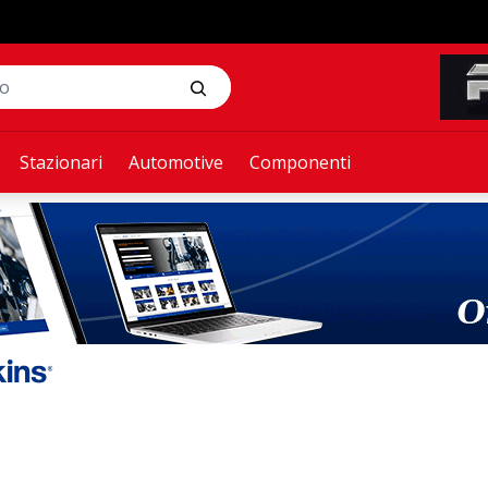
Stazionari
Automotive
Componenti