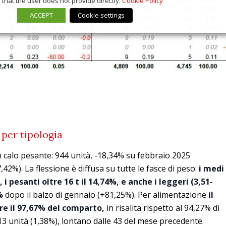
that the user does not provide directly.
Cookie Policy
ACCEPT
Cookie settings
 per tipologia
 calo pesante: 944 unità, -18,34% su febbraio 2025
42%). La flessione è diffusa su tutte le fasce di peso:
i medi
,
i pesanti oltre 16 t il 14,74%, e anche i leggeri (3,51-
%
dopo il balzo di gennaio (+81,25%). Per alimentazione
il
re il 97,67% del comparto,
in risalita rispetto al 94,27% di
 13 unità (1,38%), lontano dalle 43 del mese precedente.