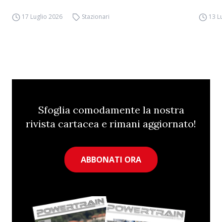
17 Luglio 2026
Stazionari
13 L
Sfoglia comodamente la nostra
rivista cartacea e rimani aggiornato!
ABBONATI ORA