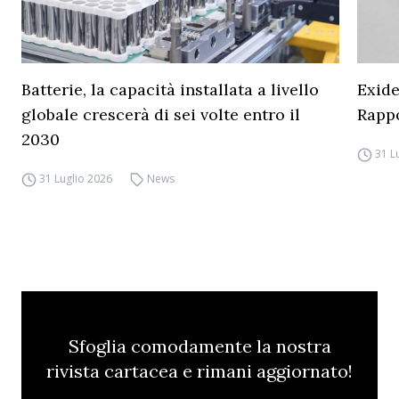
Batterie, la capacità installata a livello
Exide
globale crescerà di sei volte entro il
Rapp
2030
31 L
31 Luglio 2026
News
Sfoglia comodamente la nostra
rivista cartacea e rimani aggiornato!