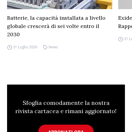
Batterie, la capacità installata a livello
Exide
globale crescerà di sei volte entro il
Rapp
2030
31 L
31 Luglio 2026
News
Sfoglia comodamente la nostra
rivista cartacea e rimani aggiornato!