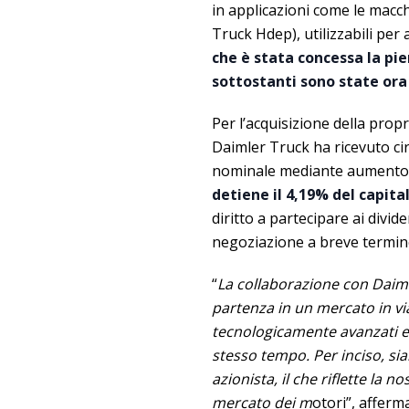
in applicazioni come le macc
Truck Hdep), utilizzabili per
che è stata concessa la pi
sottostanti sono state or
Per l’acquisizione della propr
Daimler Truck ha ricevuto cir
nominale mediante aumento d
detiene il 4,19% del capit
diritto a partecipare ai divid
negoziazione a breve termin
“
La collaborazione con Daiml
partenza in un mercato in v
tecnologicamente avanzati e s
stesso tempo. Per inciso, si
azionista, il che riflette la
mercato dei m
otori”, affer