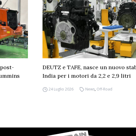
 post-
DEUTZ e TAFE, nasce un nuovo stab
 Cummins
India per i motori da 2,2 e 2,9 litri
24 Luglio 2026
News
,
Off-Road