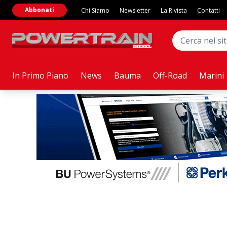
Abbonati
Chi Siamo
Newsletter
La Rivista
Contatti
In Primo Piano
News
Bauma
Off-Road
Marini