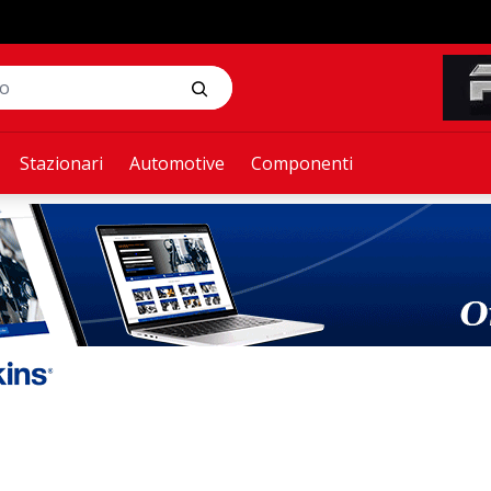
Stazionari
Automotive
Componenti