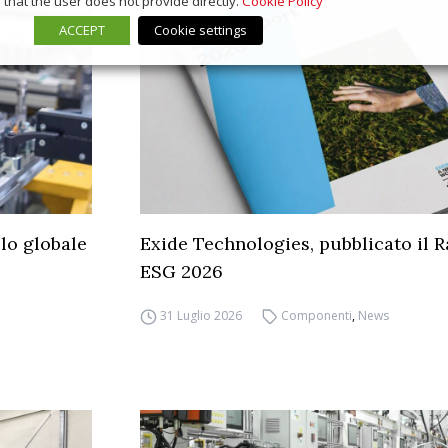
that the user does not provide directly.
Cookie Policy
ACCEPT
Cookie settings
llo globale
Exide Technologies, pubblicato il 
ESG 2026
31 Luglio 2026
Componenti
,
News