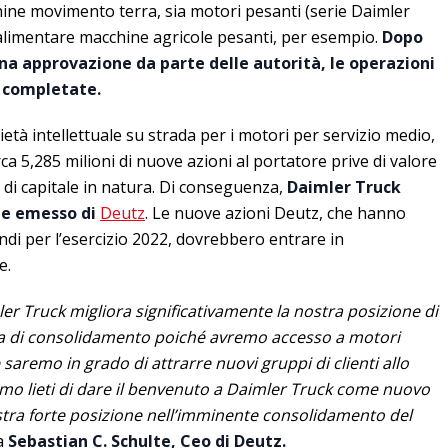
hine movimento terra, sia motori pesanti (serie Daimler
 alimentare macchine agricole pesanti, per esempio.
Dopo
ena approvazione da parte delle autorità, le operazioni
a completate.
ietà intellettuale su strada per i motori per servizio medio,
ca 5,285 milioni di nuove azioni al portatore prive di valore
i capitale in natura. Di conseguenza,
Daimler Truck
ale emesso di
Deutz
. Le nuove azioni Deutz, che hanno
endi per l’esercizio 2022, dovrebbero entrare in
e.
er Truck migliora significativamente la nostra posizione di
ia di consolidamento poiché avremo accesso a motori
aremo in grado di attrarre nuovi gruppi di clienti allo
amo lieti di dare il benvenuto a Daimler Truck come nuovo
 nostra forte posizione nell’imminente consolidamento del
ma
Sebastian C. Schulte, Ceo di Deutz.