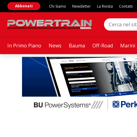
Abbonati
Chi Siamo
Newsletter
La Rivista
Contatti
In Primo Piano
News
Bauma
Off-Road
Marini