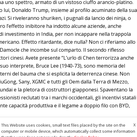
gna uno spettro, armato di un vistoso ciuffo arancio-platino.
rio lui, Donaldo Trump, insieme al profilo acuminato della sua
azi. Si riveleranno shuriken, i pugnali da lancio dei ninja, o
 l’effetto inibitore ha indotto alcune aziende, anche
 di investimento in India, per non incappare nella trappola
ericano. Effetto ritardante, dice nulla? Non ci riferiamo allo
 Damocle che incombe sul comparto. Il secondo riflesso
ttori cinesi. Avete presente “L’urlo di Chen terrorizza anche
 il suo interprete, Bruce Lee (1940-73), sono memoria del
sterni del bauma che si esplicita la deterrenza cinese. Non
LiuGong, Sany, XGMC e tutti gli Oem dalla Terra di Mezzo,
undai e la pletora di costruttori giapponesi. Spaventano la
ionisti reclutati tra i marchi occidentali, gli incentivi statali
nente capacità produttiva e il legame a doppio filo con BYD,
X
This Website uses cookies, small text files placed by the site on the
co
computer or mobile device, which automatically collect some information