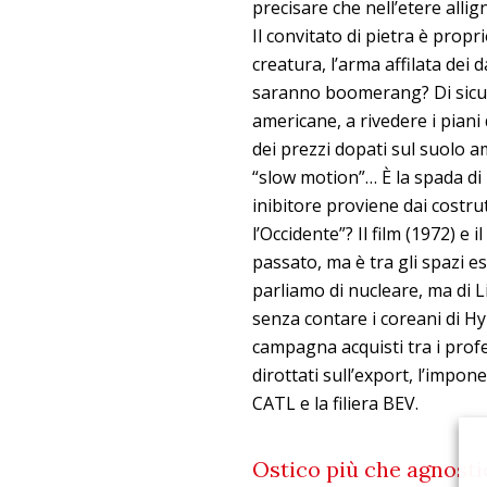
precisare che nell’etere alli
Il convitato di pietra è prop
creatura, l’arma affilata dei d
saranno boomerang? Di sicuro
americane, a rivedere i piani
dei prezzi dopati sul suolo am
“slow motion”… È la spada di
inibitore proviene dai costru
l’Occidente”? Il film (1972) e
passato, ma è tra gli spazi e
parliamo di nucleare, ma di 
senza contare i coreani di Hy
campagna acquisti tra i profess
dirottati sull’export, l’impo
CATL e la filiera BEV.
Ostico più che agnosti