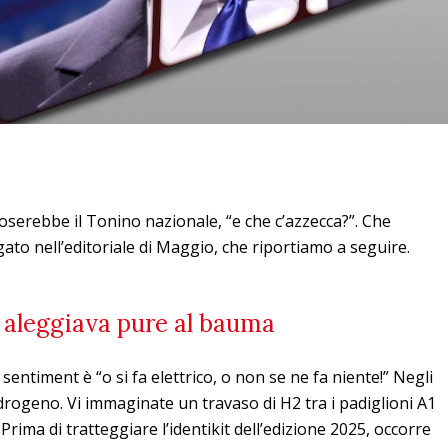
erebbe il Tonino nazionale, “e che c’azzecca?”. Che
ato nell’editoriale di Maggio, che riportiamo a seguire.
 aleggiava pure al bauma
il sentiment è “o si fa elettrico, o non se ne fa niente!” Negli
drogeno. Vi immaginate un travaso di H2 tra i padiglioni A1
rima di tratteggiare l’identikit dell’edizione 2025, occorre