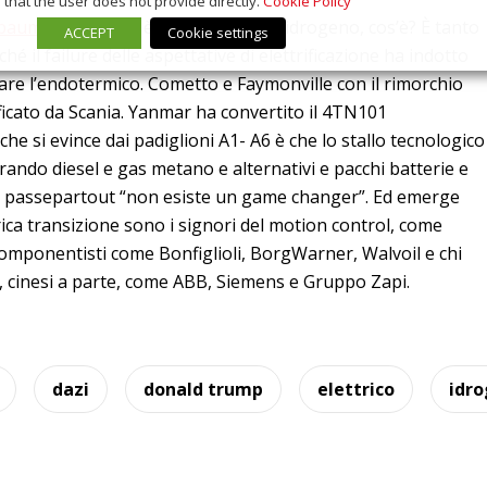
that the user does not provide directly.
Cookie Policy
bauma 2025
. Non è elettrico, non è idrogeno, cos’è? È tanto
ACCEPT
Cookie settings
é il failure delle aspettative di elettrificazione ha indotto
litare l’endotermico. Cometto e Faymonville con il rimorchio
icato da Scania. Yanmar ha convertito il 4TN101
he si evince dai padiglioni A1- A6 è che lo stallo tecnologico
rando diesel e gas metano e alternativi e pacchi batterie e
el passepartout “non esiste un game changer”. Ed emerge
drica transizione sono i signori del motion control, come
componentisti come Bonfiglioli, BorgWarner, Walvoil e chi
gue, cinesi a parte, come ABB, Siemens e Gruppo Zapi.
dazi
donald trump
elettrico
idr