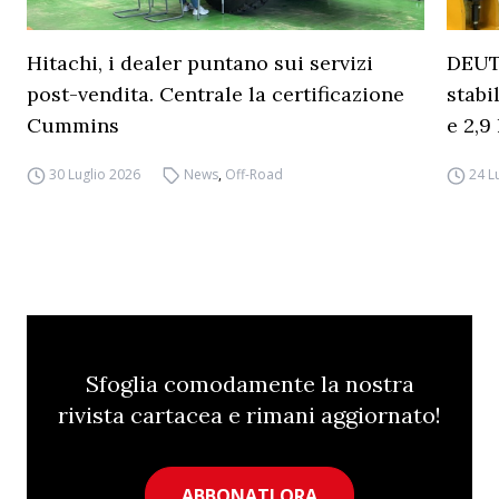
Hitachi, i dealer puntano sui servizi
DEUT
post-vendita. Centrale la certificazione
stabi
Cummins
e 2,9 
30 Luglio 2026
News
,
Off-Road
24 L
Sfoglia comodamente la nostra
rivista cartacea e rimani aggiornato!
ABBONATI ORA