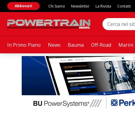
Abbonati
Chi Siamo
Newsletter
La Rivista
Contatti
In Primo Piano
News
Bauma
Off-Road
Marini