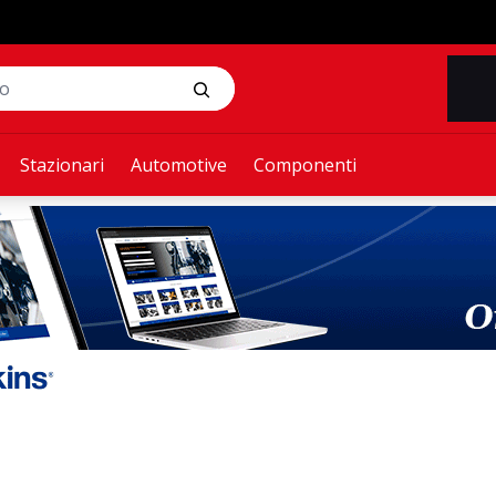
Stazionari
Automotive
Componenti