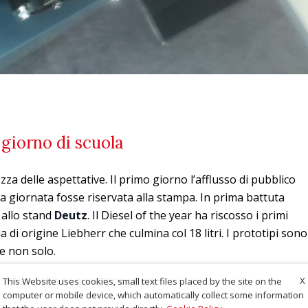
 giorno di scuola
ezza delle aspettative. Il primo giorno l’afflusso di pubblico
 giornata fosse riservata alla stampa. In prima battuta
 allo stand
Deutz
. Il Diesel of the year ha riscosso i primi
a di origine Liebherr che culmina col 18 litri. I prototipi sono
l e non solo.
X
This Website uses cookies, small text files placed by the site on the
EIMA 2018 E LE ASPETTATIVE
computer or mobile device, which automatically collect some information