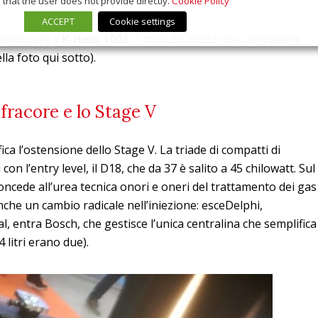
that the user does not provide directly.
Cookie Policy
ACCEPT
Cookie settings
 ammirare il
K-Hem 1003
, il modulo ibrido che campeggia
la foto qui sotto).
fracore e lo Stage V
ca l’ostensione dello Stage V. La triade di compatti di
on l’entry level, il D18, che da 37 è salito a 45 chilowatt. Sul
ncede all’urea tecnica onori e oneri del trattamento dei gas
anche un cambio radicale nell’iniezione: esceDelphi,
al, entra Bosch, che gestisce l’unica centralina che semplifica
4 litri erano due).