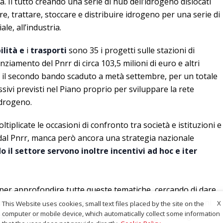
ca. Il tutto creando una serie di hub dell’idrogeno dislocati
re, trattare, stoccare e distribuire idrogeno per una serie di
ale, all’industria.
ilità e
i
trasporti
sono 35 i progetti sulle stazioni di
ziamento del Pnrr di circa 103,5 milioni di euro e altri
il secondo bando scaduto a metà settembre, per un totale
ssivi previsti nel Piano proprio per sviluppare la rete
idrogeno.
iplicate le occasioni di confronto tra società e istituzioni e
 dal Pnrr, manca però ancora una strategia nazionale
 il settore servono inoltre incentivi ad hoc e iter
 per approfondire tutte queste tematiche, cercando di dare
ibuire a un dialogo tra mondo imprenditoriale e istituzioni
X
This Website uses cookies, small text files placed by the site on the
computer or mobile device, which automatically collect some information
ssi, Presidente H2IT
, interverrà al convegno inaugurale