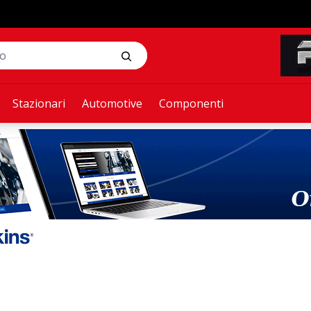
Stazionari
Automotive
Componenti