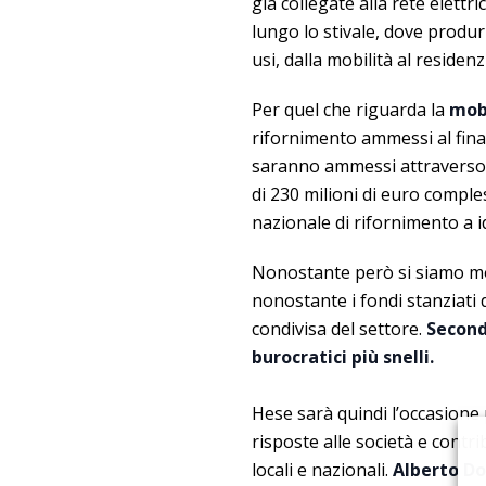
già collegate alla rete elettri
lungo lo stivale, dove produr
usi, dalla mobilità al residenzi
Per quel che riguarda la
mob
rifornimento ammessi al finan
saranno ammessi attraverso 
di 230 milioni di euro comple
nazionale di rifornimento a 
Nonostante però si siamo molt
nonostante i fondi stanziati
condivisa del settore.
Secondo
burocratici più snelli.
Hese sarà quindi l’occasione
risposte alle società e contr
locali e nazionali.
Alberto Do