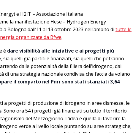
ergy) e H2IT – Associazione Italiana
ieme la manifestazione Hese – Hydrogen Energy
 a Bologna dall’11 al 13 ottobre 2023 nell’ambito di
tutte le
energia organizzate da Bfwe
.
ne è
dare visibilità alle iniziative e ai progetti più
e
, sia quelli già partiti e finanziati, sia quelli che potranno
artendo dalle potenzialità della filiera dell’idrogeno, dai
ità di una strategia nazionale condivisa che faccia da volano
ppare il comparto nel Pnrr sono stati stanziati 3,64
i a progetti di produzione di idrogeno in aree dismesse, le
s
. Sono ora 54 i progetti già finanziati su tutto il territorio
agonismo del Mezzogiorno. L’idea è quella di favorire la
drogeno verde a livello locale puntando su aree strategiche,