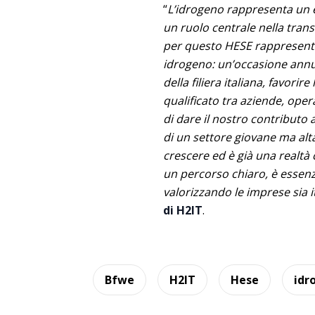
“
L’idrogeno rappresenta un e
un ruolo centrale nella tran
per questo HESE rappresenta
idrogeno: un’occasione annua
della filiera italiana, favori
qualificato tra aziende, oper
di dare il nostro contributo
di un settore giovane ma alta
crescere ed è già una realtà 
un percorso chiaro, è essenz
valorizzando le imprese sia i
di H2IT
.
Bfwe
H2IT
Hese
idr