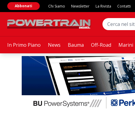
Abbonati
Chi Siamo
Newsletter
La Rivista
Contatti
In Primo Piano
News
Bauma
Off-Road
Marini