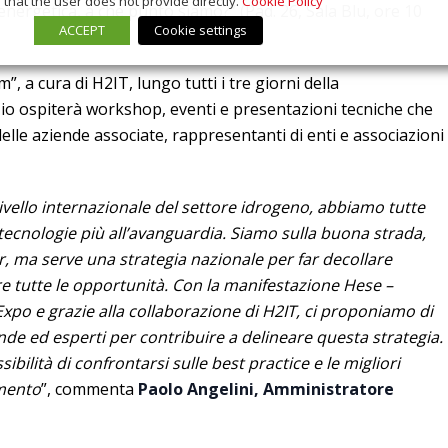
that the user does not provide directly.
Cookie Policy
energetica, a che punto siamo?” (Pad. 26, Sala Blu, ore 10
ACCEPT
Cookie settings
”, a cura di H2IT, lungo tutti i tre giorni della
io ospiterà workshop, eventi e presentazioni tecniche che
lle aziende associate, rappresentanti di enti e associazioni
 livello internazionale del settore idrogeno, abbiamo tutte
ecnologie più all’avanguardia. Siamo sulla buona strada,
r, ma serve una strategia nazionale per far decollare
re tutte le opportunità. Con la manifestazione Hese –
 e grazie alla collaborazione di H2IT, ci proponiamo di
iende ed esperti per contribuire a delineare questa strategia.
ibilità di confrontarsi sulle best practice e le migliori
omento
”, commenta
Paolo Angelini, Amministratore