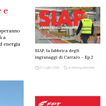
 e
upperanno
à a
ed energia
SIAP, la fabbrica degli
ingranaggi di Carraro – Ep.2
21 Luglio 2026
In Vetrina
,
Interviste