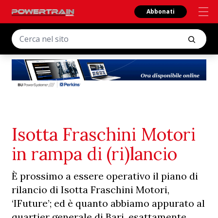
Abbonati
Isotta Fraschini Motori
in rampa di (ri)lancio
È prossimo a essere operativo il piano di
rilancio di Isotta Fraschini Motori,
‘IFuture’; ed è quanto abbiamo appurato al
quartier generale di Bari, esattamente