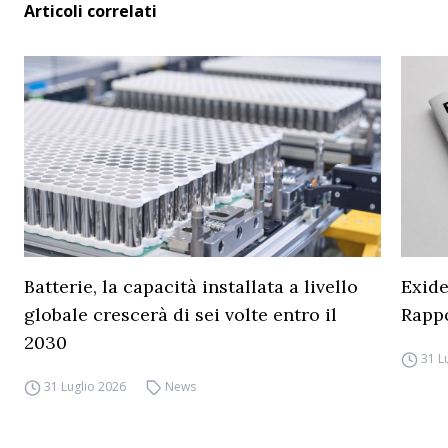
Articoli correlati
Batterie, la capacità installata a livello
Exide
globale crescerà di sei volte entro il
Rapp
2030
31 L
31 Luglio 2026
News