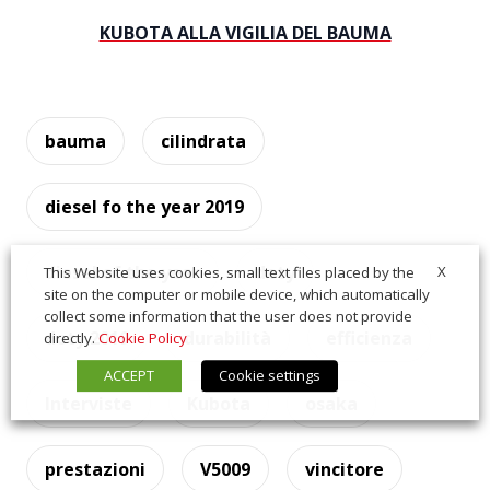
KUBOTA ALLA VIGILIA DEL BAUMA
bauma
cilindrata
diesel fo the year 2019
diesel of the year
doty
X
This Website uses cookies, small text files placed by the
site on the computer or mobile device, which automatically
collect some information that the user does not provide
doty 2019
durabilità
efficienza
directly.
Cookie Policy
ACCEPT
Cookie settings
Interviste
Kubota
osaka
prestazioni
V5009
vincitore