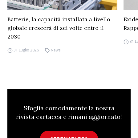
Batterie, la capacità installata a livello
Exide
globale crescerà di sei volte entro il
Rapp
2030
31 L
31 Luglio 2026
News
Sfoglia comodamente la nostra
rivista cartacea e rimani aggiornato!