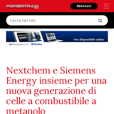
Abbonati
Nextchem e Siemens
Energy insieme per una
nuova generazione di
celle a combustibile a
metanolo