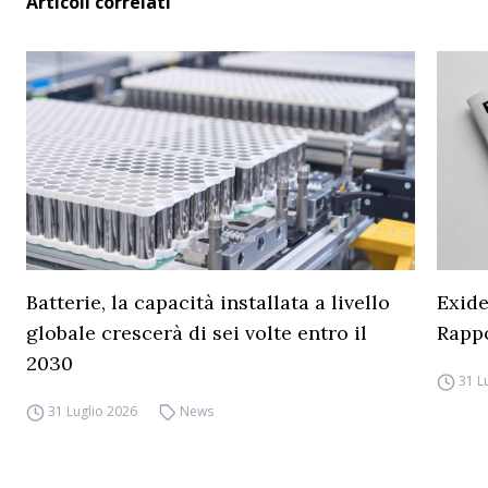
Articoli correlati
Batterie, la capacità installata a livello
Exide
globale crescerà di sei volte entro il
Rapp
2030
31 L
31 Luglio 2026
News