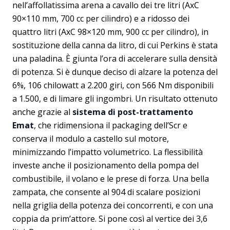
nell’affollatissima arena a cavallo dei tre litri (AxC
90×110 mm, 700 cc per cilindro) e a ridosso dei
quattro litri (AxC 98×120 mm, 900 cc per cilindro), in
sostituzione della canna da litro, di cui Perkins è stata
una paladina. È giunta l’ora di accelerare sulla densità
di potenza. Si è dunque deciso di alzare la potenza del
6%, 106 chilowatt a 2.200 giri, con 566 Nm disponibili
a 1.500, e di limare gli ingombri. Un risultato ottenuto
anche grazie al
sistema di post-trattamento
Emat
, che ridimensiona il packaging dell’Scr e
conserva il modulo a castello sul motore,
minimizzando l’impatto volumetrico. La flessibilità
investe anche il posizionamento della pompa del
combustibile, il volano e le prese di forza. Una bella
zampata, che consente al 904 di scalare posizioni
nella griglia della potenza dei concorrenti, e con una
coppia da prim’attore. Si pone così al vertice dei 3,6