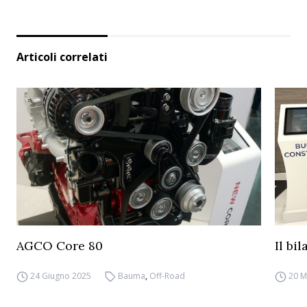
Articoli correlati
AGCO Core 80
Il bi
24 Giugno 2025
Bauma
,
Off-Road
20 M