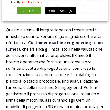
directly.
Cookie Policy
gruppi di raffreddamento, filtrazione, sistemi di
ACCEPT
Cookie settings
controllo e hardware di post-trattamento installati in
fabbrica.
Questo sistema di integrazione con i costruttori si
innesta su quanto Perkins è già in gradi di offrire. Ci
riferiamo al
Customer machine engineering team
(Cmet),
che affianca gli installatori nella valutazione
delle diverse alternative propulsive. Il Cmet è il
braccio operativo che fornisce una consulenza
sull’intero spettro di progettazione, comprese le
considerazioni su manutenzione e Tco, dal foglio
bianco allo stadio prototipale, fino alla validazione
funzionale delle macchine. Gli ingegneri di Perkins
gestiscono il processo di progettazione, collaudo e
firma della macchina, assicurando agli Oem un
modello di progetto in 3D e una macchina pronta per