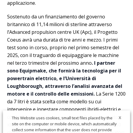
applicazione.
Sostenuto da un finanziamento del governo
britannico di 11,14 milioni di sterline attraverso
l’Advanced propulsion centre UK (Apc), il Progetto
Coeus avrà una durata di tre anni e mezzo. I primi
test sono in corso, proprio nel primo semestre del
2025, con il traguardo di equipaggiare le macchine
nel terzo trimestre del prossimo anno
. I partner
sono Equipmake, che fornirà la tecnologia per il
powertrain elettrico, e l’Università di
Loughborough, attraverso l’analisi avanzata del
motore e il controllo delle emissioni.
La Serie 1200
da 7 litri è stata scelta come modello su cui
intervenire e innestare componenti ibridi-elettrici e
controlli avanzati per consentire il funzionamento a
X
This Website uses cookies, small text files placed by the
site on the computer or mobile device, which automatically
idrogeno. Il sistema di propulsione ibrida da 45-250
collect some information that the user does not provide
chilowatt sarà configurato con sensori Ecm, radiatori,