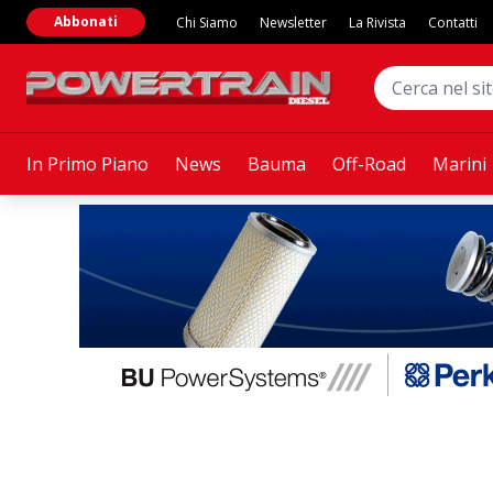
Abbonati
Chi Siamo
Newsletter
La Rivista
Contatti
In Primo Piano
News
Bauma
Off-Road
Marini