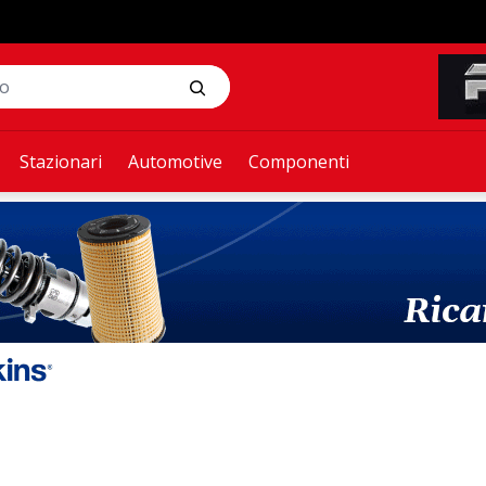
Stazionari
Automotive
Componenti