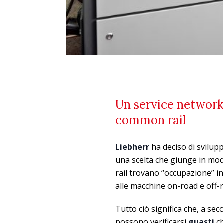
Un service network 
common rail
Liebherr
ha deciso di svilu
una scelta che giunge in mod
rail trovano “occupazione” i
alle macchine on-road e off-r
Tutto ciò significa che, a se
possono verificarsi
guasti
ch