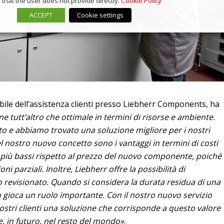
that the user does not provide directly.
Cookie Policy
ACCEPT
Cookie settings
ile dell’assistenza clienti presso Liebherr Components, ha
ne tutt’altro che ottimale in termini di risorse e ambiente.
uto e abbiamo trovato una soluzione migliore per i nostri
del nostro nuovo concetto sono i vantaggi in termini di costi
% più bassi rispetto al prezzo del nuovo componente, poiché
ni parziali. Inoltre, Liebherr offre la possibilità di
 revisionato. Quando si considera la durata residua di una
o gioca un ruolo importante. Con il nostro nuovo servizio
nostri clienti una soluzione che corrisponde a questo valore
, in futuro, nel resto del mondo»
.