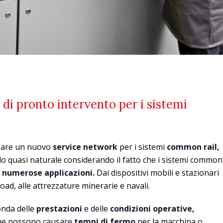
di pronto intervento per i sistemi
ppare un nuovo
service network
per i sistemi
common rail,
o quasi naturale considerando il fatto che i sistemi common
n
numerose applicazioni.
Dai dispositivi mobili e stazionari
oad, alle attrezzature minerarie e navali.
conda delle
prestazioni
e delle
condizioni operative,
e possono causare
tempi di fermo
per la macchina o