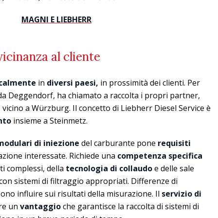
MAGNI E LIEBHERR
 vicinanza al cliente
ocalmente
in
diversi paesi,
in prossimità dei clienti. Per
a Deggendorf, ha chiamato a raccolta i propri partner,
 vicino a Würzburg. Il concetto di Liebherr Diesel Service è
nto
insieme a Steinmetz.
modulari di iniezione
del carburante pone
requisiti
arazione interessate. Richiede una
competenza specifica
i complessi, della
tecnologia di collaudo
e delle sale
con sistemi di filtraggio appropriati. Differenze di
no influire sui risultati della misurazione. Il
servizio di
tre un
vantaggio
che garantisce la raccolta di sistemi di