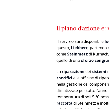
Il piano d’azione è:
Il servizio sarà disponibile
l
questo,
Liebherr,
partendo d
come
Steinmetz
di Kürnach,
quello di uno
sforzo congiu
La
riparazione
dei
sistemi 
specifici
alle officine di rip
nella gestione dei component
climatizzate per tutto l’anno 
temperatura di soli 5 °C posso
raccolta
di Steinmetz è inol