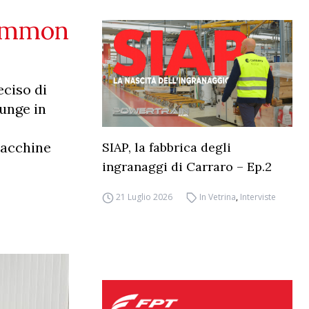
common
eciso di
iunge in
macchine
SIAP, la fabbrica degli
ingranaggi di Carraro – Ep.2
21 Luglio 2026
In Vetrina
,
Interviste