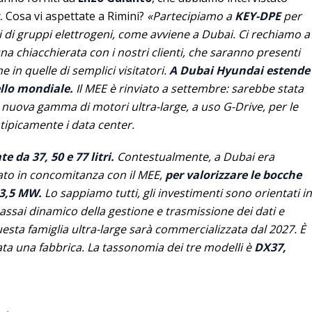
. Cosa vi aspettate a Rimini?
«Partecipiamo a
KEY-DPE
per
ri di gruppi elettrogeni, come avviene a Dubai. Ci rechiamo a
una chiacchierata con i nostri clienti, che saranno presenti
he in quelle di semplici visitatori.
A Dubai Hyundai estende
vello mondiale.
Il MEE è rinviato a settembre: sarebbe stata
a nuova gamma di motori ultra-large, a uso G-Drive, per le
 tipicamente i data center.
e da 37, 50 e 77 litri.
Contestualmente, a Dubai era
ato in concomitanza con il MEE,
per valorizzare le bocche
 3,5 MW.
Lo sappiamo tutti, gli investimenti sono orientati in
 assai dinamico della gestione e trasmissione dei dati e
 Questa famiglia ultra-large sarà commercializzata dal 2027. È
ta una fabbrica. La tassonomia dei tre modelli è
DX37,