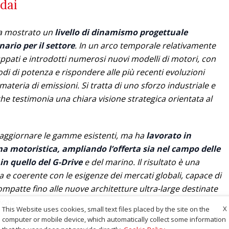
dai
ha mostrato un
livello di dinamismo progettuale
ario per il settore
. In un arco temporale relativamente
iluppati e introdotti numerosi nuovi modelli di motori, con
nodi di potenza e rispondere alle più recenti evoluzioni
ateria di emissioni. Si tratta di uno sforzo industriale e
 che testimonia una chiara visione strategica orientata al
d aggiornare le gamme esistenti, ma ha
lavorato in
a motoristica, ampliando l’offerta sia nel campo delle
 in quello del G-Drive
e del marino. Il risultato è una
e coerente con le esigenze dei mercati globali, capace di
ompatte fino alle nuove architetture ultra-large destinate
cal».
X
This Website uses cookies, small text files placed by the site on the
computer or mobile device, which automatically collect some information