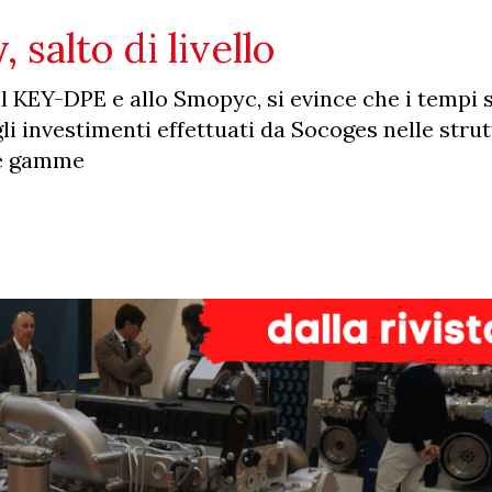
salto di livello
al KEY-DPE e allo Smopyc, si evince che i tempi
gli investimenti effettuati da Socoges nelle stru
le gamme