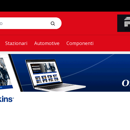
Stazionari
Automotive
Componenti