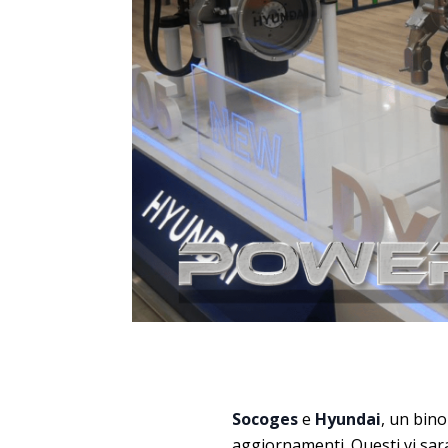
Socoges
e
Hyundai
, un bin
aggiornamenti. Questi vi sar