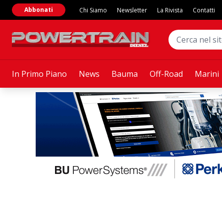
Abbonati
Chi Siamo
Newsletter
La Rivista
Contatti
In Primo Piano
News
Bauma
Off-Road
Marini