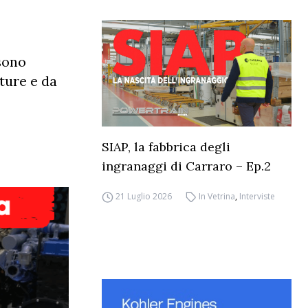
 sono
tture e da
SIAP, la fabbrica degli
ingranaggi di Carraro – Ep.2
21 Luglio 2026
In Vetrina
,
Interviste