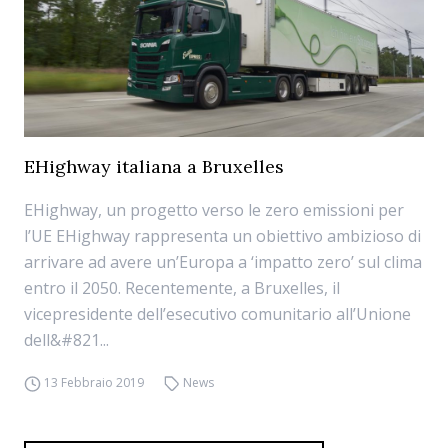
EHighway italiana a Bruxelles
EHighway, un progetto verso le zero emissioni per
l’UE EHighway rappresenta un obiettivo ambizioso di
arrivare ad avere un’Europa a ‘impatto zero’ sul clima
entro il 2050. Recentemente, a Bruxelles, il
vicepresidente dell’esecutivo comunitario all’Unione
dell&#821...
13 Febbraio 2019
News