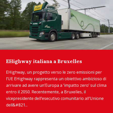
EHighway italiana a Bruxelles
EHighway, un progetto verso le zero emissioni per
l’UE EHighway rappresenta un obiettivo ambizioso di
arrivare ad avere un’Europa a ‘impatto zero’ sul clima
entro il 2050. Recentemente, a Bruxelles, il
vicepresidente dell’esecutivo comunitario all’Unione
dell&#821...