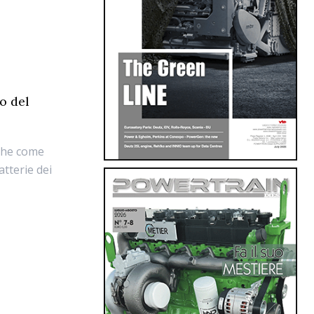
o del
che come
atterie dei