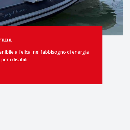
runa
nibile all'elica, nel fabbisogno di energia
er i disabili