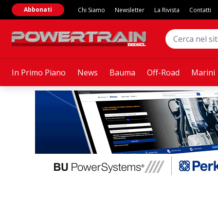
Abbonati
Chi Siamo
Newsletter
La Rivista
Contatti
In Primo Piano
News
Bauma
Off-Road
Marini