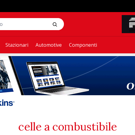
Stazionari
Automotive
Componenti
celle a combustibile