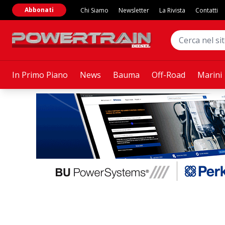
Abbonati
Chi Siamo
Newsletter
La Rivista
Contatti
In Primo Piano
News
Bauma
Off-Road
Marini