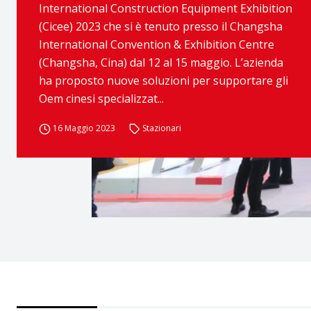
International Construction Equipment Exhibition
(Cicee) 2023 che si è tenuto presso il Changsha
International Convention & Exhibition Centre
(Changsha, Cina) dal 12 al 15 maggio. L’azienda
ha proposto nuove soluzioni per supportare gli
Oem cinesi specializzat...
16 Maggio 2023
Stazionari