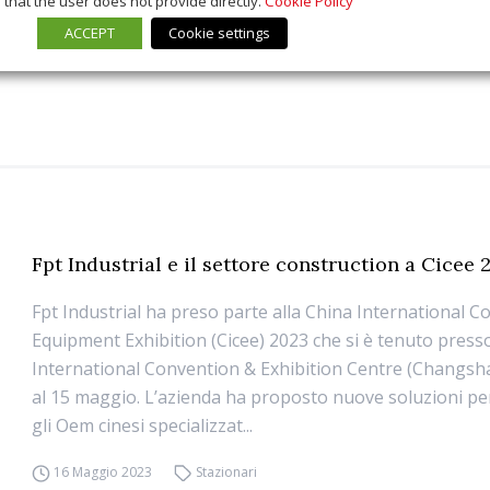
that the user does not provide directly.
Cookie Policy
ACCEPT
Cookie settings
Fpt Industrial e il settore construction a Cicee 
Fpt Industrial ha preso parte alla China International C
Equipment Exhibition (Cicee) 2023 che si è tenuto press
International Convention & Exhibition Centre (Changsha
al 15 maggio. L’azienda ha proposto nuove soluzioni p
gli Oem cinesi specializzat...
16 Maggio 2023
Stazionari