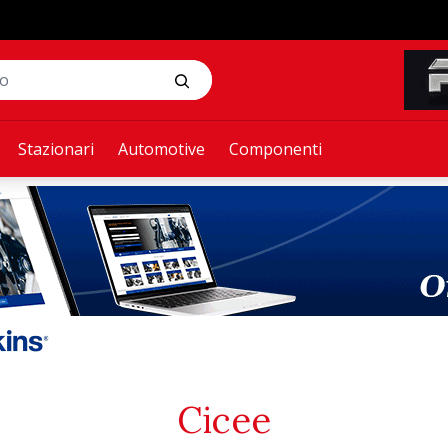
Stazionari
Automotive
Componenti
Cicee