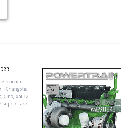
2023
onstruction
o il Changsha
, Cina) dal 12
er supportare