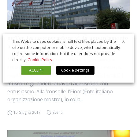
mcTer. La cogenerazione si dà appuntamento
X
This Website uses cookies, small text files placed by the
a Milano
site on the computer or mobile device, which automatically
collect some information that the user does not provide
McTer si avvicina, il Crown Plaza di San Donato
directly.
Cookie Policy
Milanese (la porta a sud della metropoli lombarda,
ACCEPT
Cookie settings
capolinea della linea 3 della metropolitana) scalda i
muscoli e gli addetti ai lavori aderiscono con
entusiasmo. Alla ‘consolle’ l’Eiom (Ente italiano
organizzazione mostre), in colla...
15 Giugno 2017
Eventi