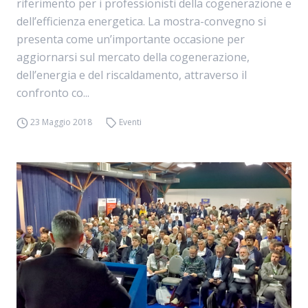
riferimento per i professionisti della cogenerazione e
dell’efficienza energetica. La mostra-convegno si
presenta come un’importante occasione per
aggiornarsi sul mercato della cogenerazione,
dell’energia e del riscaldamento, attraverso il
confronto co...
23 Maggio 2018
Eventi