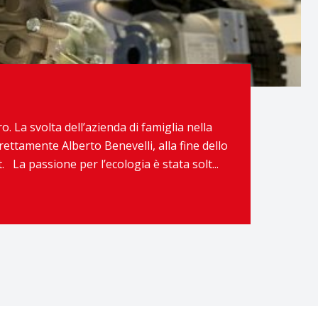
o. La svolta dell’azienda di famiglia nella
irettamente Alberto Benevelli, alla fine dello
La passione per l’ecologia è stata solt...