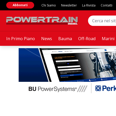
Abbonati
Chi Siamo
Newsletter
La Rivista
Contatti
In Primo Piano
News
Bauma
Off-Road
Marini