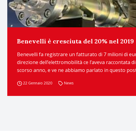
Benevelli è cresciuta del 20% nel 2019
Benevelli fa registrare un fatturato di 7 milioni di eur
direzione dell’elettromobilità ce l’aveva raccontata d
scorso anno, e ve ne abbiamo parlato in questo post. 
22 Gennaio 2020
News