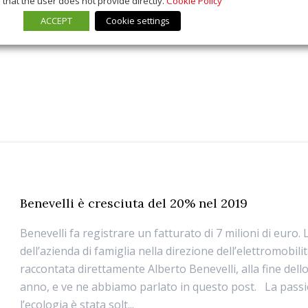
that the user does not provide directly.
Cookie Policy
ACCEPT
Cookie settings
Benevelli è cresciuta del 20% nel 2019
Benevelli fa registrare un fatturato di 7 milioni di euro. 
dell’azienda di famiglia nella direzione dell’elettromobilit
raccontata direttamente Alberto Benevelli, alla fine dell
anno, e ve ne abbiamo parlato in questo post. La pass
l’ecologia è stata solt...