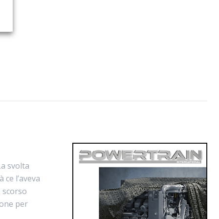
La svolta
à ce l’aveva
o scorso
ione per