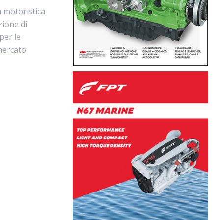
a motoristica
zione di
per le
 mercato