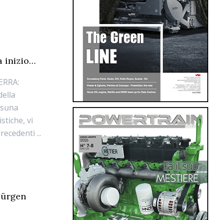
a inizio…
ERRA:
ella
ssuna
stiche, vi
ecedenti ...
 Jürgen