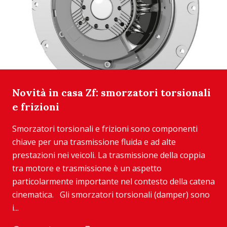
Novità in casa Zf: smorzatori torsionali
e frizioni
Smorzatori torsionali e frizioni sono componenti
chiave per una trasmissione fluida e ad alte
prestazioni nei veicoli. La trasmissione della coppia
tra motore e trasmissione è un aspetto
particolarmente importante nel contesto della catena
cinematica. Gli smorzatori torsionali (damper) sono
i...