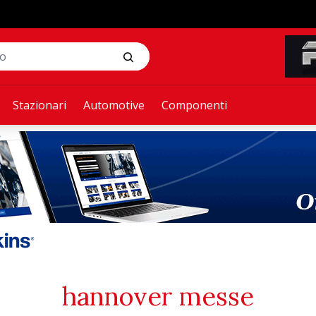
Stazionari
Automotive
Componenti
hannover messe