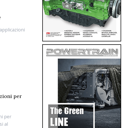
e
applicazioni
zioni per
ni per
si al