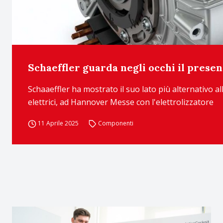
Schaeffler guarda negli occhi il present
Schaaeffler ha mostrato il suo lato più alternativo al
elettrici, ad Hannover Messe con l'elettrolizzatore
11 Aprile 2025
Componenti