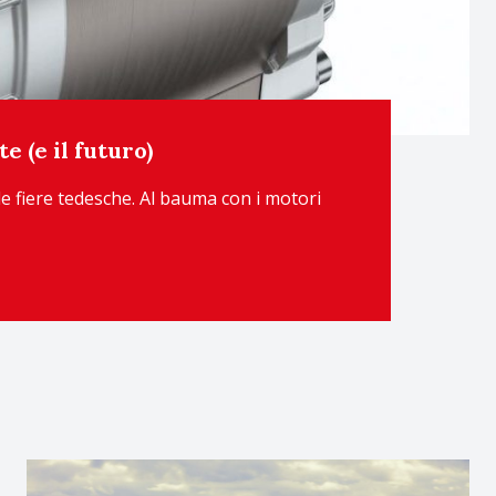
e (e il futuro)
le fiere tedesche. Al bauma con i motori