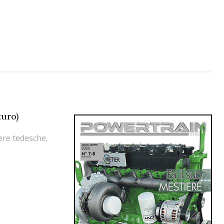
turo)
iere tedesche.