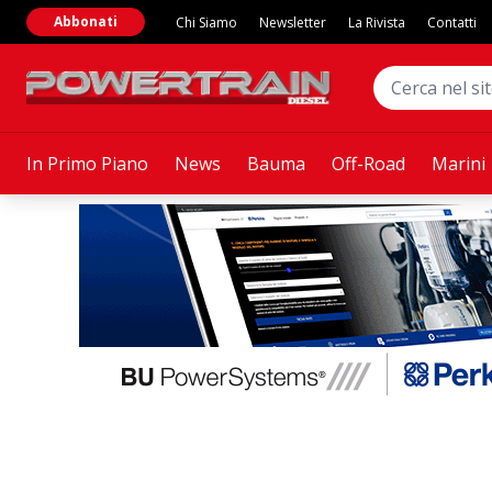
Abbonati
Chi Siamo
Newsletter
La Rivista
Contatti
In Primo Piano
News
Bauma
Off-Road
Marini