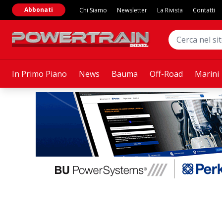
Abbonati
Chi Siamo
Newsletter
La Rivista
Contatti
In Primo Piano
News
Bauma
Off-Road
Marini