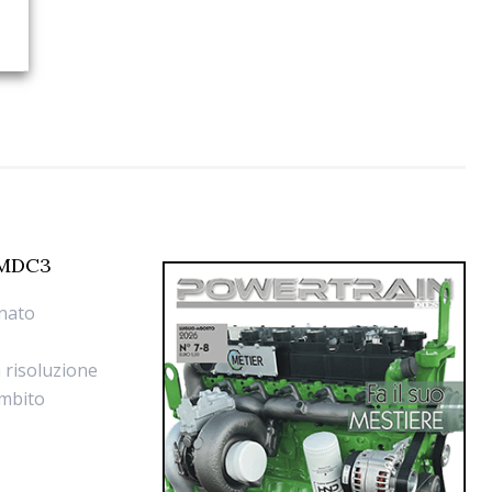
e MDC3
inato
,
 risoluzione
ambito