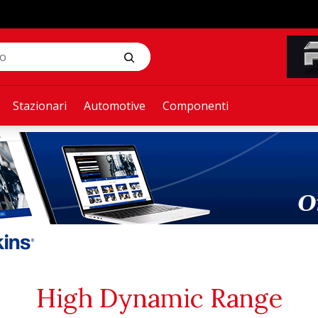
Stazionari
Automotive
Componenti
High Dynamic Range