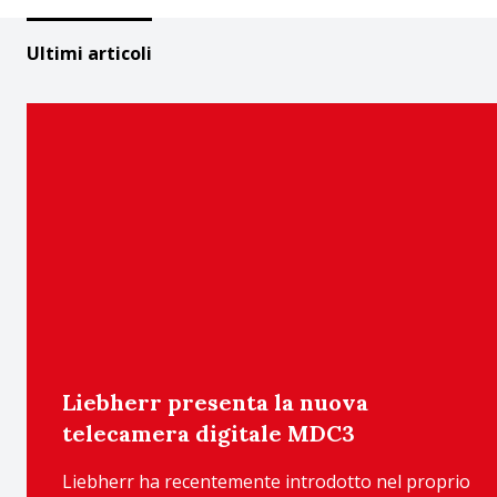
Ultimi articoli
Liebherr presenta la nuova
telecamera digitale MDC3
Liebherr ha recentemente introdotto nel proprio