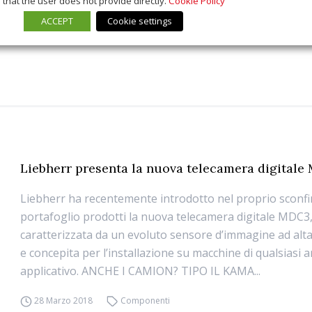
that the user does not provide directly.
Cookie Policy
ACCEPT
Cookie settings
Liebherr presenta la nuova telecamera digital
Liebherr ha recentemente introdotto nel proprio sconf
portafoglio prodotti la nuova telecamera digitale MDC3
caratterizzata da un evoluto sensore d’immagine ad alta
e concepita per l’installazione su macchine di qualsiasi 
applicativo. ANCHE I CAMION? TIPO IL KAMA...
28 Marzo 2018
Componenti