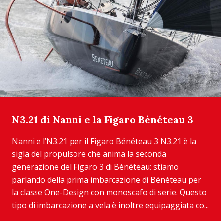
N3.21 di Nanni e la Figaro Bénéteau 3
Nanni e l’N3.21 per il Figaro Bénéteau 3 N3.21 è la
sigla del propulsore che anima la seconda
generazione del Figaro 3 di Bénéteau: stiamo
parlando della prima imbarcazione di Bénéteau per
la classe One-Design con monoscafo di serie. Questo
tipo di imbarcazione a vela è inoltre equipaggiata co...