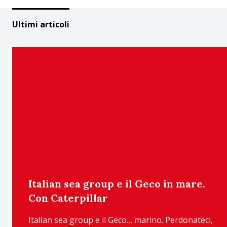
Ultimi articoli
Italian sea group e il Geco in mare.
Con Caterpillar
Italian sea group e il Geco… marino. Perdonateci,