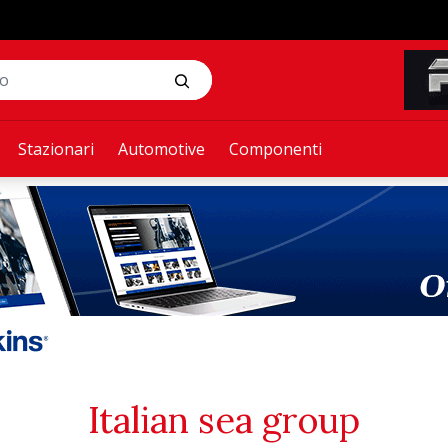
Stazionari
Automotive
Componenti
Italian sea group