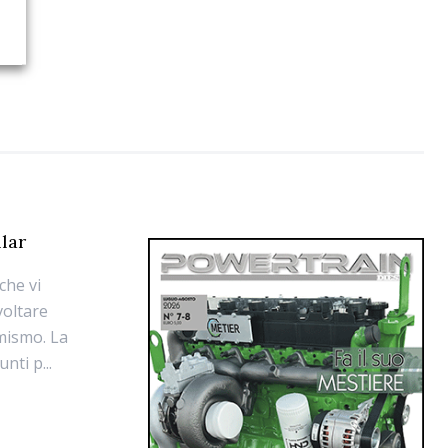
llar
che vi
voltare
imismo. La
nti p...