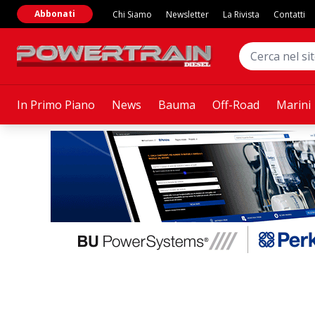
Abbonati
Chi Siamo
Newsletter
La Rivista
Contatti
In Primo Piano
News
Bauma
Off-Road
Marini