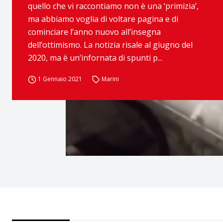
quello che vi raccontiamo non è una ‘primizia’,
ma abbiamo voglia di voltare pagina e di
cominciare l’anno nuovo all’insegna
dell’ottimismo. La notizia risale al giugno del
2020, ma è un’infornata di spunti p...
1 Gennaio 2021
Marini