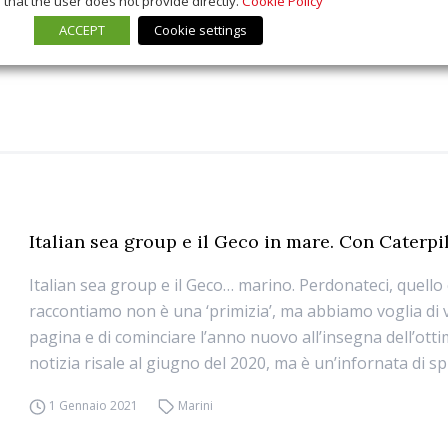
that the user does not provide directly.
Cookie Policy
ACCEPT
Cookie settings
Italian sea group e il Geco in mare. Con Caterpi
Italian sea group e il Geco… marino. Perdonateci, quello 
raccontiamo non è una ‘primizia’, ma abbiamo voglia di 
pagina e di cominciare l’anno nuovo all’insegna dell’ott
notizia risale al giugno del 2020, ma è un’infornata di spu
1 Gennaio 2021
Marini