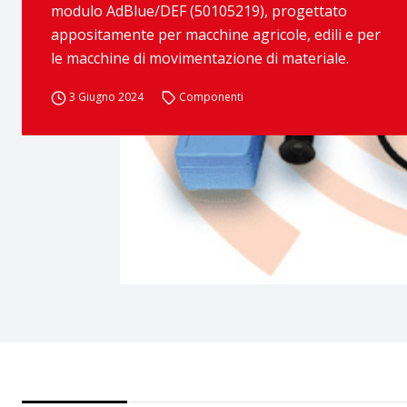
modulo AdBlue/DEF (50105219), progettato
appositamente per macchine agricole, edili e per
le macchine di movimentazione di materiale.
3 Giugno 2024
Componenti