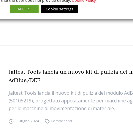
that the user does not provide directly.
Cookie Policy
ACCEPT
Cookie settings
Jaltest Tools lancia un nuovo kit di pulizia del
AdBlue/DEF
Jaltest Tools lancia il nuovo kit di pulizia del modulo A
(50105219), progettato appositamente per macchine agric
per le macchine di movimentazione di materiale.
3 Giugno 2024
Componenti