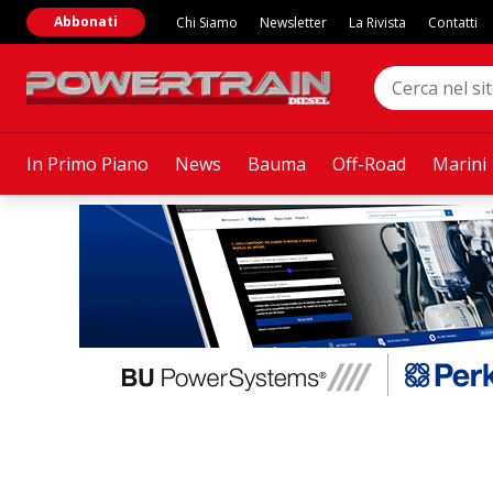
Abbonati
Chi Siamo
Newsletter
La Rivista
Contatti
In Primo Piano
News
Bauma
Off-Road
Marini