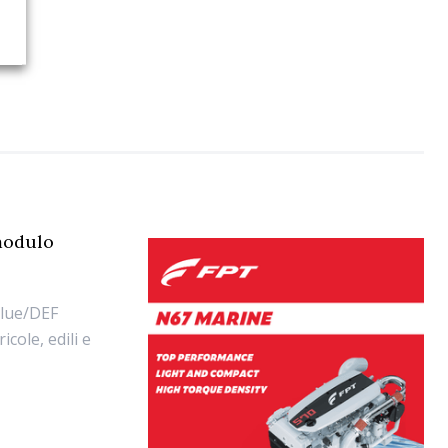
 modulo
dBlue/DEF
ole, edili e