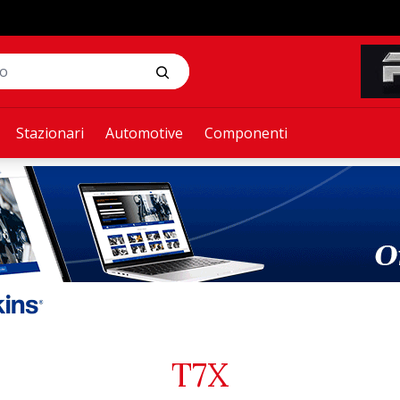
Stazionari
Automotive
Componenti
T7X