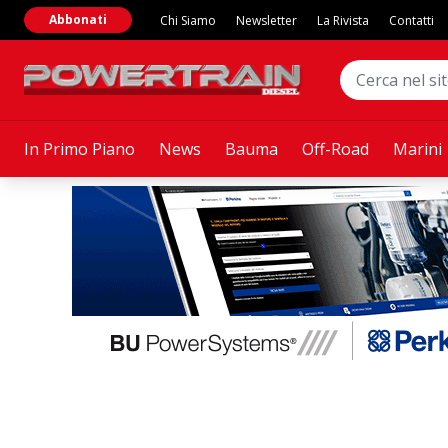
Abbonati
Chi Siamo
Newsletter
La Rivista
Contatti
In Primo Piano
News
Bauma
Off-Road
Marini