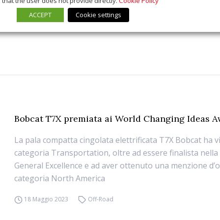
that the user does not provide directly.
Cookie Policy
ACCEPT
Cookie settings
Bobcat T7X premiata ai World Changing Ideas 
La pala compatta cingolata elettrificata T7X Bobcat ha v
categoria Transportation, oltre ad essere finalista nella
General Excellence e ad aver ottenuto una menzione d’o
categoria North America
18 Maggio 2023
Off-Road