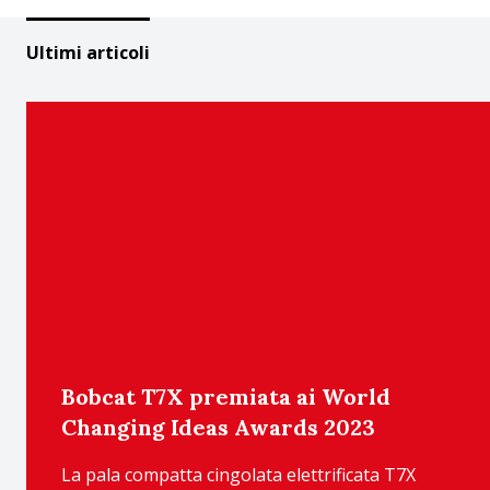
Ultimi articoli
Bobcat T7X premiata ai World
Changing Ideas Awards 2023
La pala compatta cingolata elettrificata T7X