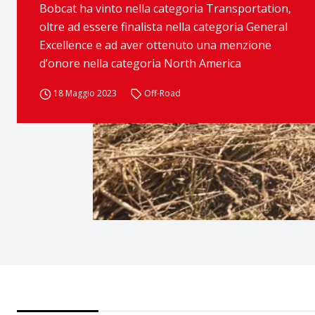
Bobcat ha vinto nella categoria Transportation,
oltre ad essere finalista nella categoria General
Excellence e ad aver ottenuto una menzione
d’onore nella categoria North America
18 Maggio 2023
Off-Road