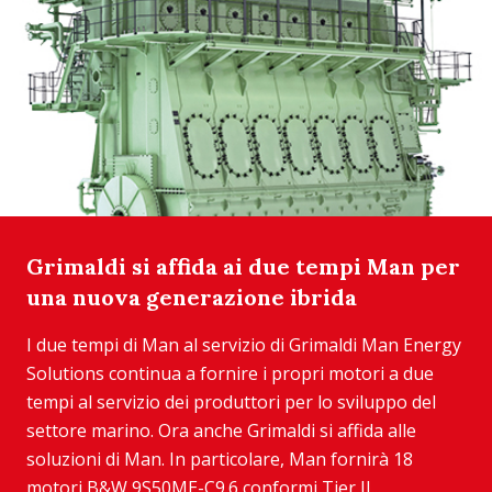
Grimaldi si affida ai due tempi Man per
una nuova generazione ibrida
I due tempi di Man al servizio di Grimaldi Man Energy
Solutions continua a fornire i propri motori a due
tempi al servizio dei produttori per lo sviluppo del
settore marino. Ora anche Grimaldi si affida alle
soluzioni di Man. In particolare, Man fornirà 18
motori B&W 9S50ME-C9.6 conformi Tier II...