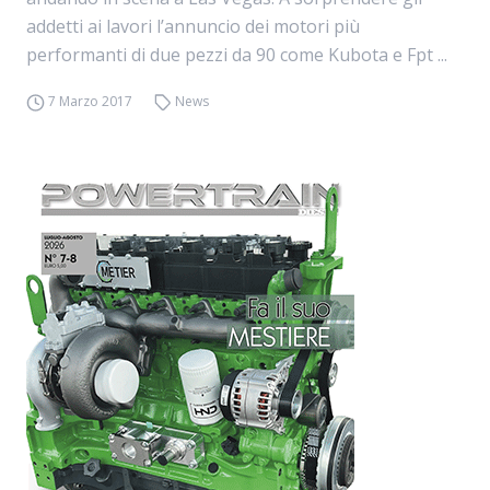
addetti ai lavori l’annuncio dei motori più
performanti di due pezzi da 90 come Kubota e Fpt ...
7 Marzo 2017
News