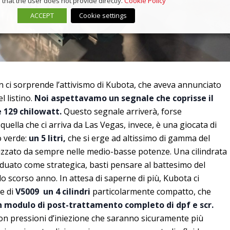
that the user does not provide directly.
Cookie Policy
ACCEPT
Cookie settings
 ci sorprende l’attivismo di Kubota, che aveva annunciato
l listino.
Noi aspettavamo un segnale che coprisse il
e 129 chilowatt.
Questo segnale arriverà, forse
quella che ci arriva da Las Vegas, invece, è una giocata di
o verde:
un 5 litri,
che si erge ad altissimo di gamma del
lizzato da sempre nelle medio-basse potenze. Una cilindrata
viduato come strategica, basti pensare al battesimo del
o scorso anno. In attesa di saperne di più, Kubota ci
e di
V5009 un 4 cilindri
particolarmente compatto, che
n modulo di post-trattamento completo di dpf e scr.
on pressioni d’iniezione che saranno sicuramente più