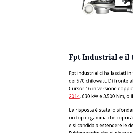
Fpt Industrial e i
Fpt industrial ci ha lasciati 
dei 570 chilowatt.
Di fronte al
Cursor 16 in versione doppio
2014
, 630 kW e 3.500 Nm, o 
La risposta è stata lo sfonda
un top di gamma che coprirà d
e si candida a estendere le d
l’ultimogenito che si piazza s