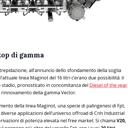
l top di gamma
in trepidazione, all’annuncio dello sfondamento della soglia
l’attuale linea Maginot del 16 litri c’erano due possibilità: il
 stadio, pronosticato in concomitanza del
Diesel of the year
il rinnovamento della gamma Vector.
mento della linea Maginot, una specie di palingenesi di Fpt,
iverse applicazioni dell’universo offroad di Cnh Industrial
erivazioni di potenza elevata nel free market. Si chiama
V20,
ul pennone più altro del vascello Fpt, con i suoi
20 litri
,