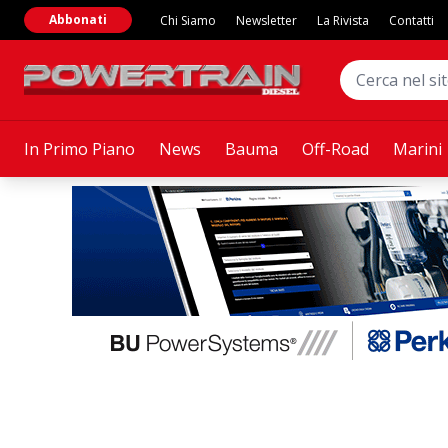
Abbonati
Chi Siamo
Newsletter
La Rivista
Contatti
In Primo Piano
News
Bauma
Off-Road
Marini