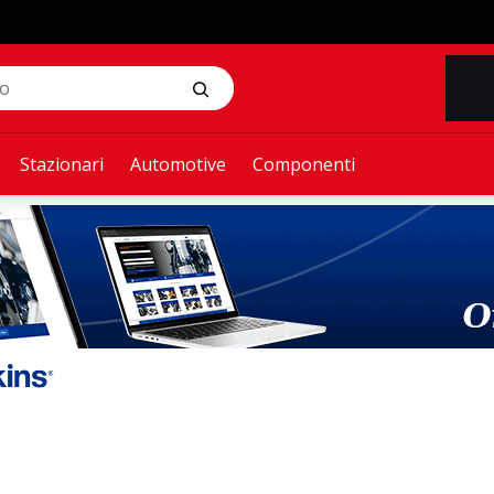
Stazionari
Automotive
Componenti